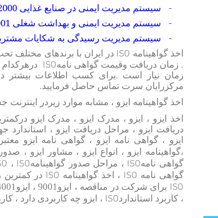
2000
-
سیستم مدیریت ایمنی در صنایع غذایی
001
-
سیستم مدیریت ایمنی و بهداشت شغلی
-
سیستم مدیریت رسیدگی به شکایات مشتری
ISO
اخذ گواهینامه
در ایران با برندهای مختلف تح
ISO
. زمان دریافت وقیمت گواهی نامه
درهرکدام از
زمان نیاز است .
برای کسب اطلاعات بیشتر درمو
مرکزرایان سرت تماس حاصل فرمایید.
اخذ گواهینامه ایزو ، مشابه موارد زیردر اینترنت 
اخذ ایزو ، ایزو ، مدرک ایزو ، مدرک ایزو درکمتری
دریافت ایزو ، مراحل دریافت ایزو ، استاندارد ج
ایزو ، گواهی نامه ایزو ، گواهی نامه ایزو معتب
،گواهینامه ایزو ، انواع ایزو ، مشاور ایزو ، صد
SO
ISO
ISO
گواهی نامه
، مراحل صدور گواهینامه
،
ISO
ISO
گواهی نامه
،
اخذ گواهینامه
در کمترین ز
ISO
برای شرکت در مناقصه ، ایزو9001 ، ایزو14001 ، نشان
ISO
، کاربرد استاندارد
، ایزو چه کاربردی دارد ، کارب