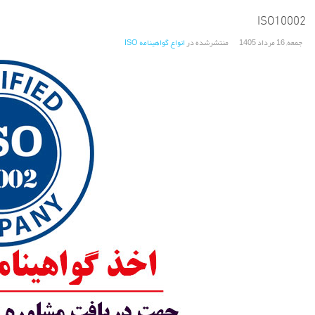
ISO10002
جمعه, 16 مرداد 1405
منتشرشده در
انواع گواهینامه ISO