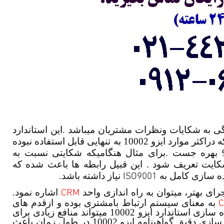
یریت رسیدگی به شکایات ونظرات مشتریان میباشد .این استاندارد
را میتوان اززیرمجموعه های ایزو 9001 نام برد . بدلیل اینکه دراکثر موارد ایزو 10002 به تنهایی قابل استفاده نبوده
و باید از برخی روش های اجرایی موجود در ایزو 9001 بهره جست .برای مثال هنگامیکه شکایتی نسبت به
کایت تعریف شود . این قبیل رابطه ها باعث شده که
ISO9001
نیاز داشته باشد.
CRM
رای بهتر، میتوان به راه اندازی واحد
اشاره نمود.
C
به معنای سیستم ارتباط بامشتری بوده و ازقدم های
بسیار مهم درراستای پیاده سازی ایزو 10002میباشد .پیاده سازی استاندارد ایزو 10002 میتواند منافع زیادی برای
شرکتها وسازمان ها در پی داشته باشد ، برای مثال پیاده سازی دقیق گواهینامه ایزو 10002 در طول زمان باعث