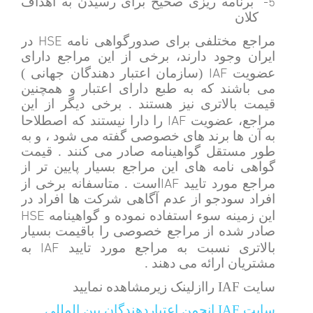
5-
برنامه ریزی صحیح برای رسیدن به اهداف
کلان
HSE
مراجع مختلفی برای صدورگواهی نامه
در
ایران وجود دارند، برخی از این مراجع دارای
IAF
عضویت
(سازمان اعتبار دهندگان جهانی )
می باشند که به طبع دارای اعتبار و همچنین
قیمت بالاتری نیز هستند . برخی دیگر از این
IAF
مراجع، عضویت
را دارا نیستند که اصطلاحا
به آن ها برند های خصوصی گفته می شود ، و به
طور مستقل گواهینامه صادر می کنند . قیمت
گواهی نامه های این مراجع بسیار پایین تر از
IAF
مراجع مورد تایید
است . متاسفانه برخی از
افراد سودجو از عدم آگاهی شرکت ها افراد در
HSE
این زمینه سوء استفاده نموده و گواهینامه
صادر شده از مراجع خصوصی را باقیمت بسیار
IAF
بالاتری نسبت به مراجع مورد تایید
به
مشتریان ارائه می دهند .
سایت IAF راازلینک زیرمشاهده نمایید
سایت IAF انجمن اعتباردهندگان بین المللی