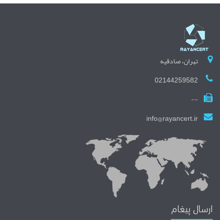
تهران، صادقیه
02144259582
--
info@rayancert.ir
ارسال پیغام