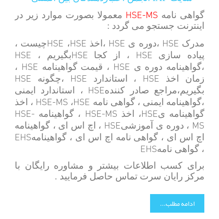
HSE-MS
گواهی نامه
معمولا بصورت موارد زیر در
اینترنت جستجو می گردد :
HSE
HSE
HSE
HSE
مدرک
،دوره ی
،اخذ
،
چیست ،
HSE
HSE
HSE
پیاده سازی
، از کجا
بگیریم ،
HSE
HSE
،گواهینامه دوره ی
، قیمت گواهینامه
،
HSE
HSE
HSE
زمان اخذ
، استاندارد
،چگونه
HSE
بگیریم،مراجع صادر کننده
، استاندارد ایمنی
HSE-MS
HSE
،گواهینامه ایمنی ، گواهی نامه
،
، اخذ
HSE-
HSE-MS
HSE
گواهینامه ی
، اخذ
، گواهینامه
HSE
MS
، دوره ی آموزشی
، اچ اس ای ، گواهینامه
EHS
اچ اس ای ، گواهی نامه اچ اس ای ، گواهینامه
EHS
، گواهی نامه
برای کسب اطلاعات بیشتر و مشاوره رایگان با
مرکز رایان سرت تماس حاصل فرمایید .
ادامه مطلب...