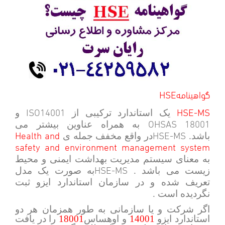
HSEگواهینامه
ISO14001
HSE-MS
یک استاندارد ترکیبی از
و
OHSAS 18001
به همراه عناوین بیشتر می
Health and
HSE-MS
باشد.
در واقع مخفف جمله ی
safety and environment management system
به معنای سیستم مدیریت بهداشت ایمنی و محیط
HSE-MS
زیست می باشد .
به صورت یک مدل
تعریف شده و در سازمان استاندارد ایزو ثبت
نگردیده است .
اگر شرکت و یا سازمانی به طور همزمان هر دو
استاندارد ایزو
14001
و اوهساس
18001
را در یافت