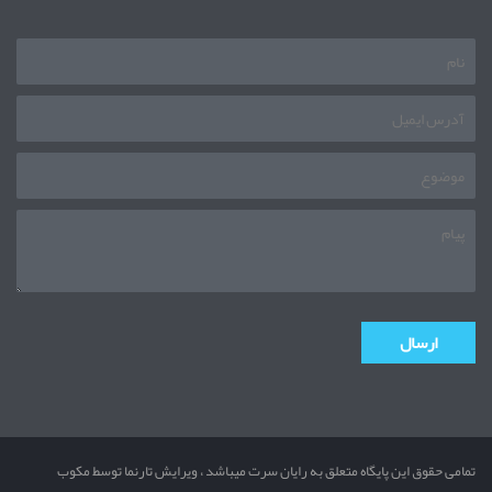
تمامی حقوق این پایگاه متعلق به رایان سرت میباشد ، ویرایش تارنما توسط مکوب