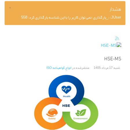
×
هشدار
JUser: :_بارگذاری :نمی توان کاربر را با این شناسه بارگذاری کرد: 558
HSE-MS
شنبه, 17 مرداد 1405
منتشرشده در
انواع گواهینامه ISO