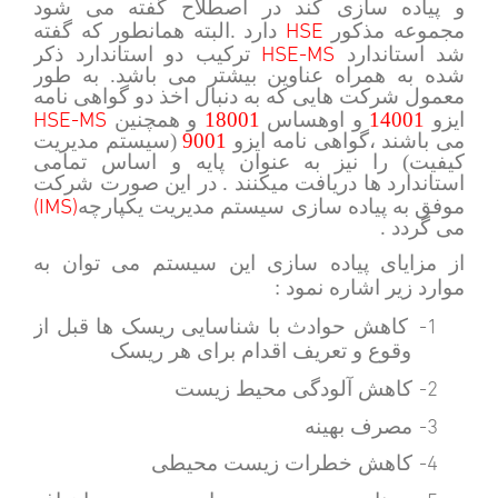
و پیاده سازی کند در اصطلاح گفته می شود
HSE
مجموعه مذکور
دارد .البته همانطور که گفته
HSE-MS
شد استاندارد
ترکیب دو استاندارد ذکر
شده به همراه عناوین بیشتر می باشد. به طور
معمول شرکت هایی که به دنبال اخذ دو گواهی نامه
HSE-MS
ایزو
14001
و اوهساس
18001
و همچنین
می باشند ،گواهی نامه ایزو
9001
(سیستم مدیریت
کیفیت) را نیز به عنوان پایه و اساس تمامی
استاندارد ها دریافت میکنند . در این صورت شرکت
(IMS)
موفق به پیاده سازی سیستم مدیریت یکپارچه
می گردد .
از مزایای پیاده سازی این سیستم می توان به
موارد زیر اشاره نمود :
1-
کاهش حوادث با شناسایی ریسک ها قبل از
وقوع و تعریف اقدام برای هر ریسک
2-
کاهش آلودگی محیط زیست
3-
مصرف بهینه
4-
کاهش خطرات زیست محیطی