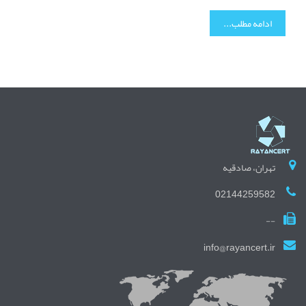
ادامه مطلب...
تهران، صادقیه
02144259582
--
info@rayancert.ir