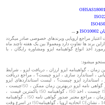
OHSAS1800
ISO2
ISO45
ISO10002
ان
و ...
ت اعتبار مراجع اروپایی وبرندهای خصوصی صادر میگردد
این برند ها تفاوت دارد ومعمولا بین یک هفته تاچند ماه
رد اخذ انواع گواهینامه ایزو ومشاوره رایگان ، با
جستجو میشود:
ن زمان ، گواهینامه ایزو ارزان ، دریافت ایزو ، شرایط
هانی ، استاندارد سازی ، ایزو چیست؟ ، مراجع دریافت
ر ، استاندارد ایزو چیست؟ ، لیست استانداردهای ایزو
ISO
ور گواهی نامه ایزو دربهترین زمان ممکن ،
چیست ،
ISO
ISO
I
چیست ، اخذ
، گواهینامه
باکمترین قیمت
،
ISO
مان ، مراجع معتبر صدور گواهی نامه
، گواهینامه
ISO
CE
اتحادیه اروپا ، گواهینامه
در اسرع وقت