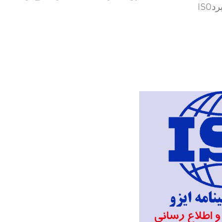
ISO
رد