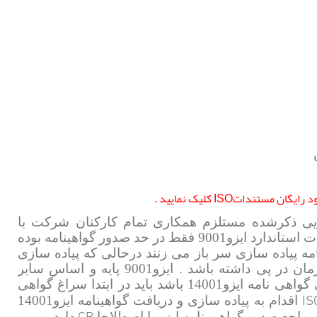
ستنداتISO کلیک نمایید
.
یی ذکرشده مستلزم همکاری تمام کارکنان شرکت با
متاسفانه در کشور ما پیاده سازی الزامات استاندارد ایزو9001 فقط در حد صدور گواهینامه بوده
امه پیاده سازی سر باز می زنند درحالی که پیاده سازی
ان در پی داشته باشد .
ایزو9001 پایه و اساس سایر
استاندارد ها نیز می باشد. برای مثال اگر شرکت متقاضی گواهی نامه ایزو14001 باشد باید در ابتدا سراغ گواهی
IS
اقدام به پیاده سازی و دریافت گواهینامه ایزو14001
CB
راجع صدور گواهی نامه ایزو یا اصطلاحا
دارد .