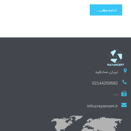
ادامه مطلب...
تهران، صادقیه
02144259582
--
info@rayancert.ir