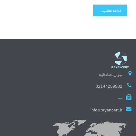
ادامه مطلب...
تهران، صادقیه
02144259582
--
info@rayancert.ir