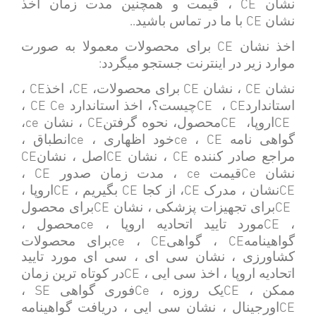
CE
نشان
، قیمت و همچنین مدت زمان اخذ
..
CE
نشان
با ما در تماس باشید
CE
اخذ نشان
برای محصولات معمولا به صورت
:
موارد زیر در اینترنت جستجو میگردد
CE
CE
CE
CE
نشان
، نشان
برای محصولات،
، اخذ
،
CE Ce
CE
CE
استاندارد
،
چیست؟، اخذ استاندارد
،
ce
CE
CE
CE
اروپا،
محصول، نحوه گرفتن
، نشان
،
ce
ce
CE
گواهی نامه
،
خود اظهاری ،
انطباق ،
CE
CE
CE
مراجع صادر کننده
، نشان
اصل ، نشان
CE
ce
Ce
نشان
قیمت
، مدت زمان صدور
،
CE
CE
CE
CE
نشان ، مدرک
، از کجا
بگیریم ،
اروپا ،
CE
CE
برای تجهیزات پزشکی ، نشان
برای محصول
ce
CE
،
مورد تایید اتحادیه اروپا ،
محصول ،
ce
CE
CE
گواهینامه
، گواهی
،
برای محصولات
کشاورزی ، نشان سی ای ، سی ای مورد تایید
CE
اتحادیه اروپا ، اخذ سی ایی ،
در کوتاه ترین زمان
SE
Ce
CE
ممکن ،
یک روزه ،
فوری گواهی
،
CE
اورجینال ، نشان سی ایی ، دریافت گواهینامه