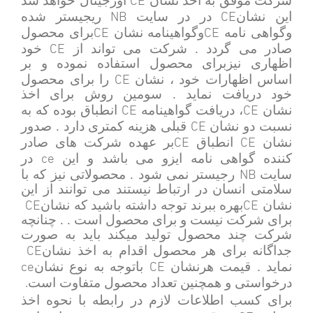
شرکت موفق به اخذ نشان
اورجینال خواهد شد
NB
CE
این نشان
در در سایت
ریجیستر شده
CE
CE
وگواهی نامه
وگواهینامه نشان
برای محصول
CE
صادر می گردد . شرکت می تواند از
خود
اظهاری نیزبرای محصول استفاده نموده و بر
CE
اساس اظهارات خود ، نشان
را برای محصول
خود دریافت نماید . سومین روش برای اخذ
CE
CE
نشان
، دریافت گواهینامه
انطباق بوده که به
CE
نسبت دو نشان
قبلی هزینه کمتری دارد . صدور
CE
CE
نشان
انطباق
بر عهده شرکت های صادر
ce
کننده گواهی نامه ایزو می باشد و این
در
NB
سایت
رجیستر نمی شود . محصولاتی نیز که با
سلامتی انسان در ارتباط نیستند می توانند از این
CE
CE
نشان
بهره ببرند توجه داشته باشید که نشان
برای شرکت نیست و برای محصول است . . چنانچه
شرکت چند محصول تولید میکند باید به صورت
CE
جداگانه برای هر محصول اقدام به اخذ نشان
ce
CE
نماید . قیمت هرنشان
باتوجه به نوع نشان
.
درخواستی و همچنین تعداد محصول متفاوت است
برای کسب اطلاعات لازم در رابطه با نحوه اخذ