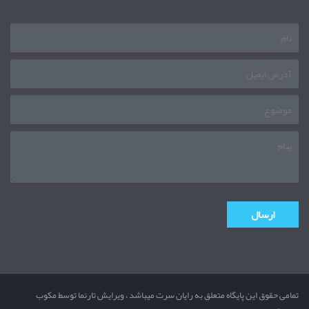
تمامی حقوق این پایگاه متعلق به رایان سرت میباشد ، ویرایش تارنما توسط مکوب