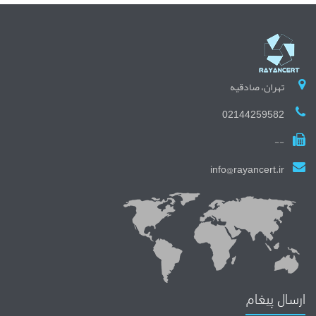
تهران، صادقیه
02144259582
--
info@rayancert.ir
ارسال پیغام