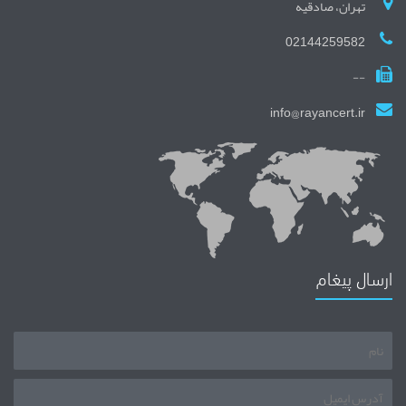
تهران، صادقیه
02144259582
--
info@rayancert.ir
ارسال پیغام