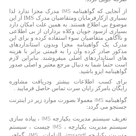
IMS
از آنجایی که گواهینامه
مدرک مجزا ندارد لذا
بسیاری ازکارفرمایان ومتقاضیان مدرک
IMS
از این
موضوع بی اطلاع هستند. به همین علت امکان دارد
بسیاری ازسود جویان وکلاه برداران از بی اطلاعی
و ناآگاهی متقاضیان سوء استفاده کرده و برای این
مدرک یک گواهینامه مجزا وبدون استانداردهای
مذکور صادر کرده وآن را به قیمتی برابر با هزینه
های استانداردهای اصلی میفروشند. بنابراین لازم
است حتماً شما به دنبال مرجع معتبر و اصلی صدور
گواهینامه ایزو باشید.
برای کسب اطلاعات بیشتر ودریافت مشاوره
رایگان بامرکز رایان سرت تماس حاصل فرمایید .
IMS
گواهینامه
معمولا بصورت موارد زیر در اینترنت
جستجو می گردد:
IMS
تعریف سیستم مدیریت یکپارچه
، پیاده سازی
IMS
سیستم مدیریت یکپارچه ،
چیست ، سیستم
IMS
ims+pdf
مدیریت یکپارچه
، الزامات
، گواهی