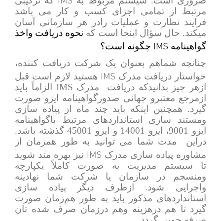
ضروری است. سیستم مربوط به
که ترکیبی
مرتبط از تمامی اجزای کسب و کار می باشد
فرایند نظارت و عملیات رادر هر سازمانی آسان
میکند. حال سؤال اینجا است که
نحوه دریافت واخذ
IMS
گواهینامه
چگونه است؟
چنانچه شماهم بعنوان یک شرکت دریافت کننده،
IMS
خواستار دریافت مدرک
هستید لازم است قبل
ازهر چیز بدانیدکه دریافت مدرک
IMS
الزاماً باید
ازمرجع معتبرو جهانی صدورگواهینامه ایزو صورت
گیرد. همچنین اینکه باید چند ماه از پیاده سازی
ومستند سازی استانداردهای مرتبط باگواهینامه
ایزو 9001، ایزو 14001 و ایزو 45001 گذشته باشد.
دراین مدت شما می توانید به طور همزمان از
IMS
مشاوره پیاده سازی مدرک
نیز بهره مند شوید
تا سیستم مدیریت به صورت کاملاً یکپارچه
ومنسجم در سازمان یا شرکت شما نهادینه
واجرایی شود. ازطرف دیگر پیاده سازی
استانداردهای مذکور باید به طور هم‌زمان صورت
گیرد تا هم درهزینه وهم درزمان صرف شده تان
صرفه جویی گردد.