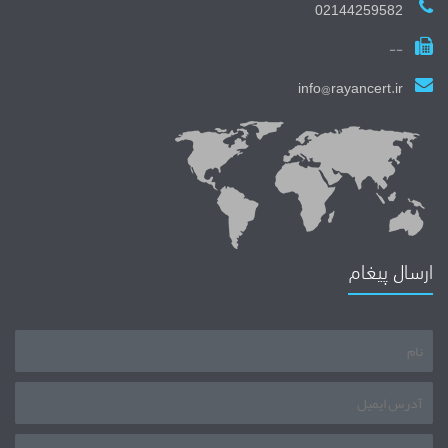
02144259582
--
info@rayancert.ir
ارسال پیغام