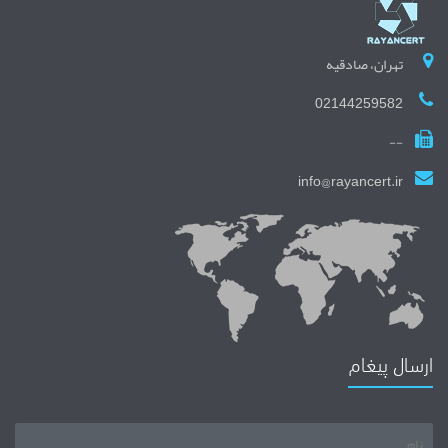
تهران، صادقیه
02144259582
--
info@rayancert.ir
ارسال پیغام