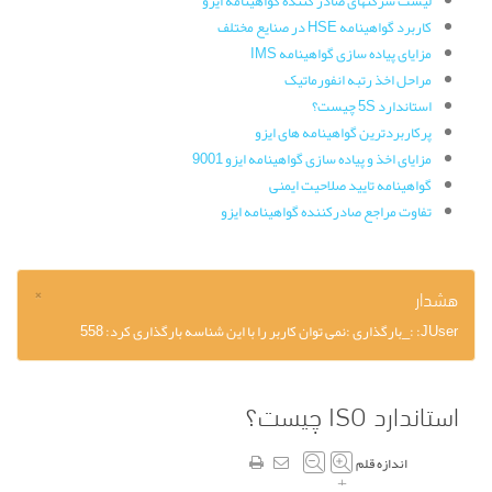
لیست شرکتهای صادر کننده گواهینامه ایزو
کاربرد گواهینامه HSE در صنایع مختلف
مزایای پیاده سازی گواهینامه IMS
مراحل اخذ رتبه انفورماتیک
استاندارد 5S چیست؟
پرکاربردترین گواهینامه های ایزو
مزایای اخذ و پیاده سازی گواهینامه ایزو 9001
گواهینامه تایید صلاحیت ایمنی
تفاوت مراجع صادرکننده گواهینامه ایزو
×
هشدار
JUser: :_بارگذاری :نمی توان کاربر را با این شناسه بارگذاری کرد: 558
استاندارد ISO چیست؟
اندازه قلم
–
+