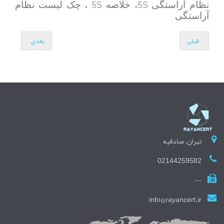
5S
5S
نظام آراستگی
، خلاصه
، چک لیست نظام
آراستگی
قبلی
بعدی
تهران، صادقیه
02144259582
--
info@rayancert.ir