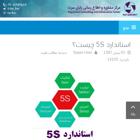
منو
استاندارد 5S چیست؟
01 بهمن 1397
Super User
دسته:
مطالب مفید
بازدید: 14105
بالا