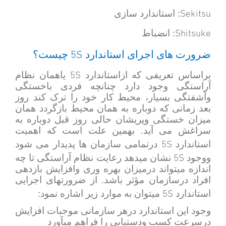
Sekitsu
: استاندارد سازی
Shitsuke
: انضباط
5S
ضرورت های اجرای استاندارد
چیست؟
5S
براساس تعریفی که ازاستاندارد
یاهمان نظام
آراستگی وجود دارد چنانچه فردی باخستگی
وآشفتگی بسیار، محیط کار خود را ترک کند روز
بعد زمانی که دوباره به همان محیط بازگردد همان
میزان خستگی وپریشان حالی روز قبل دوباره به
سراغش می آید. بهمین علت است که اهمیت
5S
استاندارد
درتمامی سازمان ها پدیدار می شود
5S
ووجود
نشان میدهد رعایت نظام آراستگی تا چه
اندازه میتواند درمیزان بهره وری وافزایش بازدهی
افراد درسازمان مؤثر باشد. از ضرورتهای اجرایی
5S
استاندارد
میتوان به موارد زیر اشاره نمود:
وجود این استاندارد درهر سازمانی موجبات افزایش
درسرعت کسب ودستیابی را فراهم میآورد