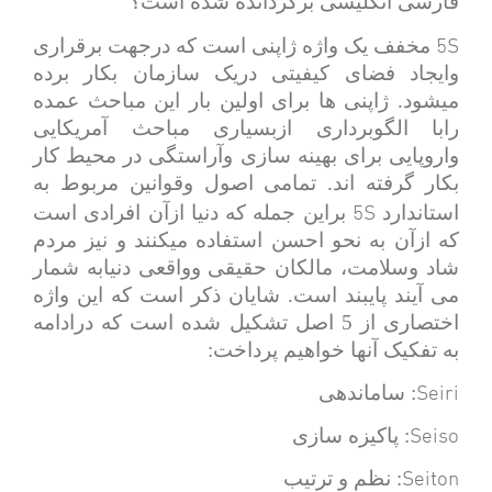
فارسی انگلیسی برگردانده شده است؟
5S
مخفف یک واژه ژاپنی است که درجهت برقراری
وایجاد فضای کیفیتی دریک سازمان بکار برده
میشود. ژاپنی ها برای اولین بار این مباحث عمده
رابا الگوبرداری ازبسیاری مباحث آمریکایی
واروپایی برای بهینه سازی وآراستگی در محیط کار
بکار گرفته اند. تمامی اصول وقوانین مربوط به
5S
استاندارد
براین جمله که دنیا ازآن افرادی است
که ازآن به نحو احسن استفاده میکنند و نیز مردم
شاد وسلامت، مالکان حقیقی وواقعی دنیابه شمار
می آیند پایبند است. شایان ذکر است که این واژه
اختصاری از 5 اصل تشکیل شده است که درادامه
به تفکیک آنها خواهیم پرداخت:
Seiri
: ساماندهی
Seiso
: پاکیزه سازی
Seiton
: نظم و ترتیب