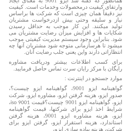
همانطور که گفته شد ایزو 9001 به معنای ایجاد
وارتقای کیفیت درمحصولات وخدمات است. کیفیت
نیز دقیقاً همان چیزی است که شرکت ها براساس
نیاز و سلیقه وحتی بیش ازدرخواست مشتریان
تولید میکنند. این کار موجب به حداقل رسیدن
شکایات ها و افزایش میزان رضایت مشتریان می
شود. بنابراین وجود سیستم مدیریت کیفیتی موجب
میشود تا هرسازمانی متوجه شود مشتریان آنها چه
انتظاراتی دارند واین یعنی جلب رضایت آنان.
برای کسب اطلاعات بیشتر ودریافت مشاوره
رایگان با مرکز رایان سرت تماس حاصل فرمایید.
موارد جستجو در اینترنت :
گواهینامه ایزو 9001، گواهینامه ایزو چیست؟،
صدور ایزو، هزینه گرفتن ایزو، مشاوره ایزو، شرکت
ایزو،
گواهینامه ایزو 9001 چیست؟
قیمت
،
iso 9001
شرایط اخذ ایزو برای شرکتها، قیمت گواهینامه
ایزو، هزینه مشاوره ایزو 9001، هزینه گرفتن
استاندارد، هزینه استقرار ایزو، گرفتن ایزو برای
شرکت، هزینه پیاده سازی ایزو
،