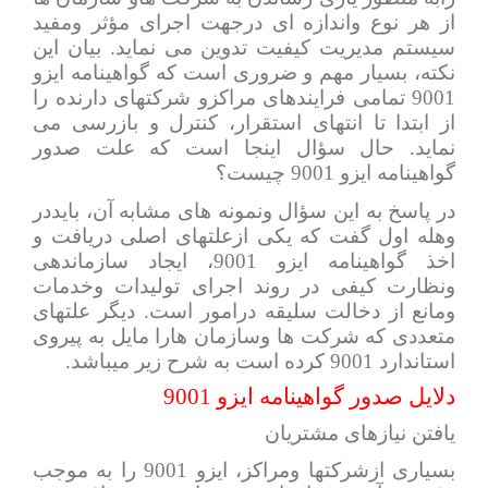
از هر نوع واندازه ای درجهت اجرای مؤثر ومفید
سیستم مدیریت کیفیت تدوین می نماید. بیان این
نکته، بسیار مهم و ضروری است که گواهینامه ایزو
9001 تمامی فرایندهای مراکزو شرکتهای دارنده را
از ابتدا تا انتهای استقرار، کنترل و بازرسی می
نماید. حال سؤال اینجا است که علت صدور
گواهینامه ایزو 9001 چیست؟
در پاسخ به این سؤال ونمونه های مشابه آن، بایددر
وهله اول گفت که یکی ازعلتهای اصلی دریافت و
اخذ گواهینامه ایزو 9001، ایجاد سازماندهی
ونظارت کیفی در روند اجرای تولیدات وخدمات
ومانع از دخالت سلیقه درامور است. دیگر علتهای
متعددی که شرکت ها وسازمان هارا مایل به پیروی
استاندارد 9001 کرده است به شرح زیر میباشد.
دلایل صدور گواهینامه ایزو 9001
یافتن نیازهای مشتریان
بسیاری ازشرکتها ومراکز، ایزو 9001 را به موجب