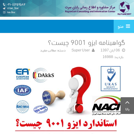
منو
گواهینامه ایزو 9001 چیست؟
06 آبان 1397
Super User
دسته:
مطالب مفید
بازدید: 16988
بالا